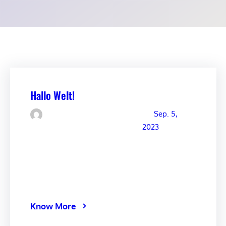
Hallo Welt!
Sep. 5,
superadmin@arminfischer.com
2023
Willkommen bei WordPress. Dies ist Ihr
erster Beitrag. Bearbeiten oder löschen Sie
ihn und beginnen Sie mit dem Schreiben!
Know More