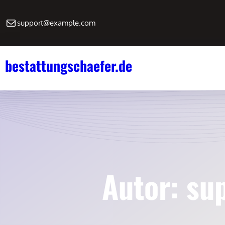
Zum
E-Mail
Inhalt
support@example.com
springen
bestattungschaefer.de
Autor:
su