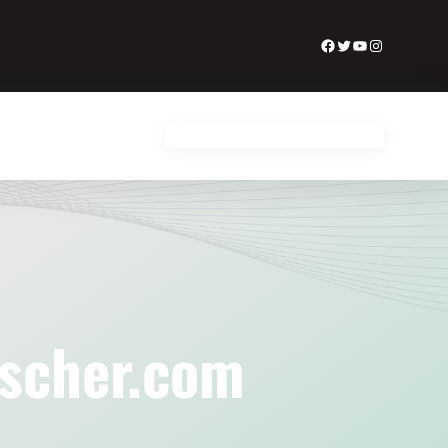
Facebook
Twitter
YouTube
Instagram
E-Mail
sarten
Trauer
Kontakt
scher.com