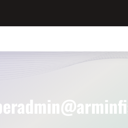
Start
Über Uns
Leistungen
Vorsorge
Trauerfall
Bestattung
peradmin@arminfi