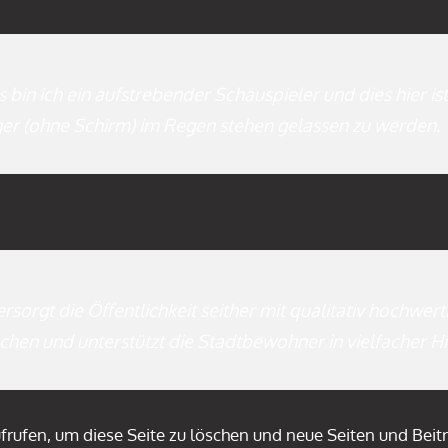
s bin ich ein aufstrebender Schauspieler und dies hier is
er (ohne Schirm) im Regen stehen gelassen zu werden.
rgt die Öffentlichkeit seither mit qualitativ hochwert
hen und unterstützt die Stadtbewohner in vielfacher Hi
frufen, um diese Seite zu löschen und neue Seiten und Beiträ