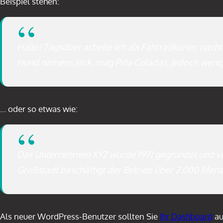
Beispiel stehen:
Hallo! Tagsüber arbeite ich als Fahrradkurier, nacht
Hund namens Jack, mag Piña Coladas, jedoch wenig
… oder so etwas wie:
Das Unternehmen XYZ wurde 1971 gegründet und verso
Großstadt beschäftigt der Betrieb über 2.000 Mensc
Als neuer WordPress-Benutzer sollten Sie
Ihr Dashboard
au